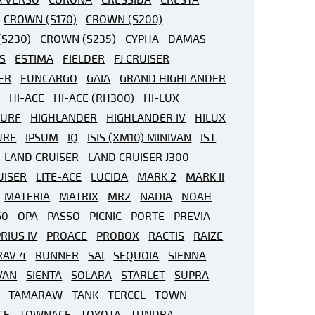
CROWN (S170)
CROWN (S200)
S230)
CROWN (S235)
CYPHA
DAMAS
S
ESTIMA
FIELDER
FJ CRUISER
ER
FUNCARGO
GAIA
GRAND HIGHLANDER
R
HI-ACE
HI-ACE (RH300)
HI-LUX
SURF
HIGHLANDER
HIGHLANDER IV
HILUX
URF
IPSUM
IQ
ISIS (XM10) MINIVAN
IST
LAND CRUISER
LAND CRUISER J300
UISER
LITE-ACE
LUCIDA
MARK 2
MARK II
MATERIA
MATRIX
MR2
NADIA
NOAH
60
OPA
PASSO
PICNIC
PORTE
PREVIA
RIUS IV
PROACE
PROBOX
RACTIS
RAIZE
RAV 4
RUNNER
SAI
SEQUOIA
SIENNA
VAN
SIENTA
SOLARA
STARLET
SUPRA
TAMARAW
TANK
TERCEL
TOWN
CE
TOWNACE
TOYOTA
TUNDRA