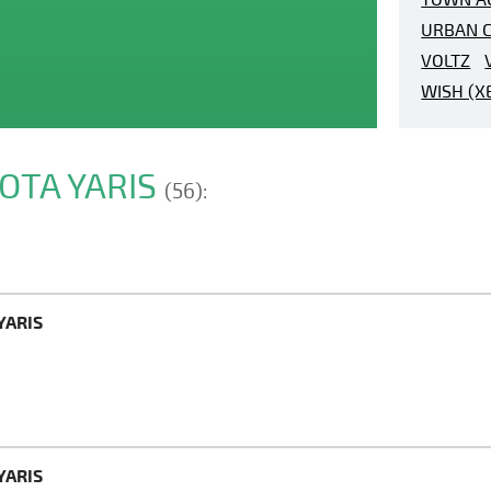
URBAN C
VOLTZ
WISH (X
YOTA YARIS
(56):
YARIS
YARIS