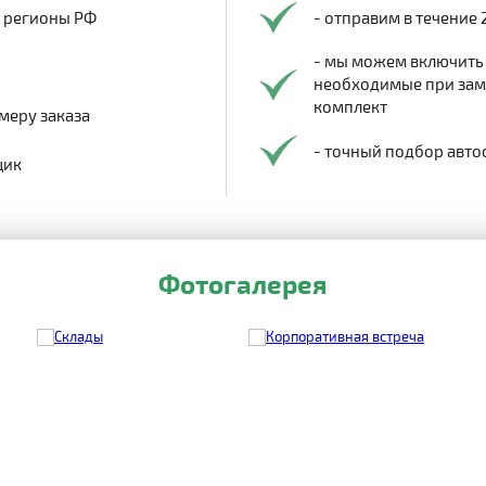
в регионы РФ
- отправим в течение 
- мы можем включить
необходимые при заме
комплект
меру заказа
- точный подбор авто
щик
Фотогалерея