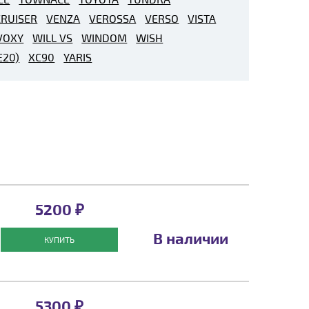
RUISER
VENZA
VEROSSA
VERSO
VISTA
VOXY
WILL VS
WINDOM
WISH
E20)
XC90
YARIS
5200 ₽
В наличии
КУПИТЬ
5300 ₽