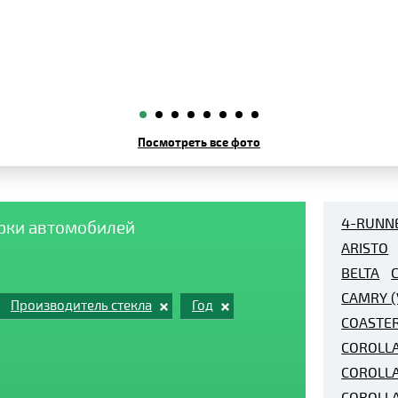
Посмотреть все фото
4-RUNN
арки автомобилей
ARISTO
BELTA
CAMRY (
Производитель стекла
Год
COASTE
COROLLA
COROLLA
COROLL