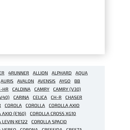
ER
4RUNNER
ALLION
ALPHARD
AQUA
AURIS
AVALON
AVENSIS
AYGO
BB
C-HR
CALDINA
CAMRY
CAMRY (V30)
V40)
CARINA
CELICA
CH-R
CHASER
R
COROLA
COROLLA
COROLLA AXIO
 AXIO (E160)
COROLLA CROSS XG10
 LEVIN KE122
COROLLA SPACIO
A VERSO
CORONA
CRESSIDA
CRESTA