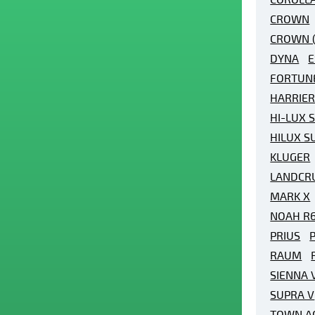
CROWN
CROWN (
DYNA
E
FORTUN
HARRIE
HI-LUX 
HILUX S
KLUGER
LANDCR
MARK X
NOAH R
PRIUS
P
RAUM
SIENNA 
SUPRA V
TOWN A