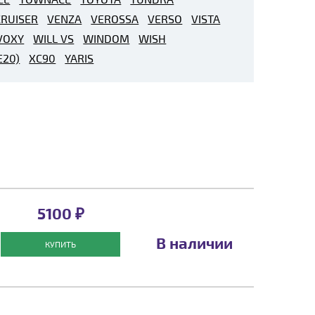
RUISER
VENZA
VEROSSA
VERSO
VISTA
VOXY
WILL VS
WINDOM
WISH
E20)
XC90
YARIS
5100 ₽
В наличии
КУПИТЬ