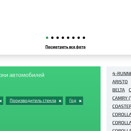
Посмотреть все фото
4-RUNN
арки автомобилей
ARISTO
BELTA
CAMRY (
Производитель стекла
Год
COASTE
COROLLA
COROLLA
COROLL