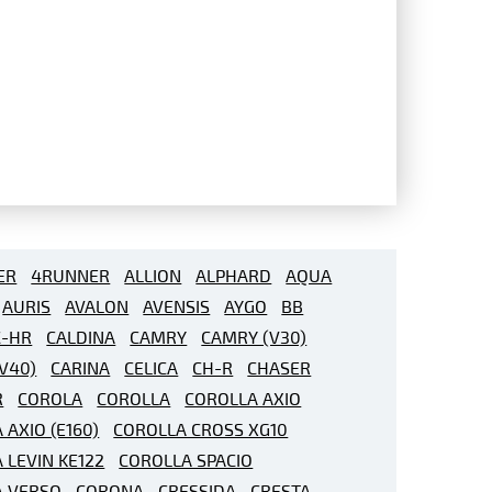
ER
4RUNNER
ALLION
ALPHARD
AQUA
AURIS
AVALON
AVENSIS
AYGO
BB
C-HR
CALDINA
CAMRY
CAMRY (V30)
V40)
CARINA
CELICA
CH-R
CHASER
R
COROLA
COROLLA
COROLLA AXIO
 AXIO (E160)
COROLLA CROSS XG10
 LEVIN KE122
COROLLA SPACIO
A VERSO
CORONA
CRESSIDA
CRESTA