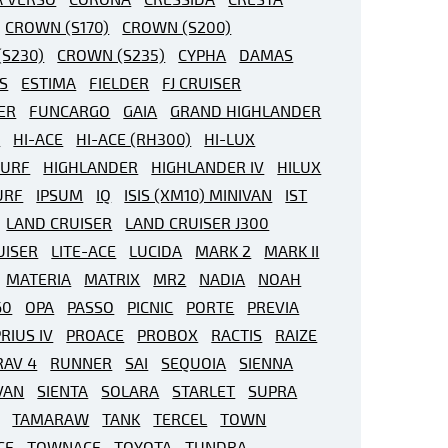
CROWN (S170)
CROWN (S200)
S230)
CROWN (S235)
CYPHA
DAMAS
S
ESTIMA
FIELDER
FJ CRUISER
ER
FUNCARGO
GAIA
GRAND HIGHLANDER
R
HI-ACE
HI-ACE (RH300)
HI-LUX
SURF
HIGHLANDER
HIGHLANDER IV
HILUX
URF
IPSUM
IQ
ISIS (XM10) MINIVAN
IST
LAND CRUISER
LAND CRUISER J300
UISER
LITE-ACE
LUCIDA
MARK 2
MARK II
MATERIA
MATRIX
MR2
NADIA
NOAH
60
OPA
PASSO
PICNIC
PORTE
PREVIA
RIUS IV
PROACE
PROBOX
RACTIS
RAIZE
RAV 4
RUNNER
SAI
SEQUOIA
SIENNA
VAN
SIENTA
SOLARA
STARLET
SUPRA
TAMARAW
TANK
TERCEL
TOWN
CE
TOWNACE
TOYOTA
TUNDRA