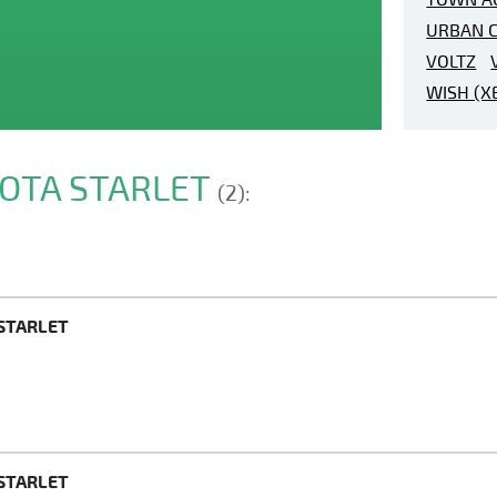
URBAN C
VOLTZ
WISH (X
YOTA STARLET
(2):
 STARLET
 STARLET