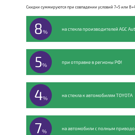
8 (495) 135-00-54
Скидки суммируются при совпадении условий 7+5 или 8+
8
на стекла производителей AGC Aut
%
5
при отправке в регионы РФ!
%
4
на стекла к автомобилям TOYOTA
%
7
на автомобили с полным привод
%