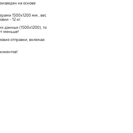
роизведен на основе
мерами 1500x1200 мм., вес
вки - 12 кг.
х данных (1500x1200), то
ет меньше!
овия отправки, включая
 клиентов!