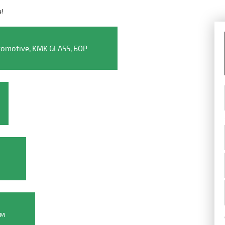
4!
Видео о компании
omotive, KMK GLASS, БОР
ом