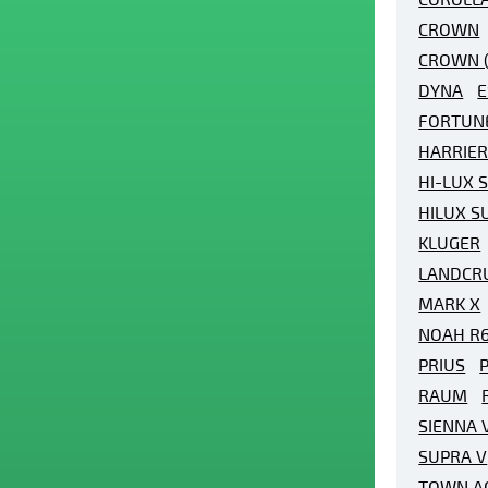
CROWN
CROWN (
DYNA
E
FORTUN
HARRIE
HI-LUX 
HILUX S
KLUGER
LANDCR
MARK X
NOAH R
PRIUS
P
RAUM
SIENNA 
SUPRA V
TOWN A