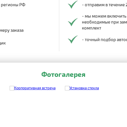
в регионы РФ
- отправим в течение 
- мы можем включить
необходимые при заме
комплект
меру заказа
- точный подбор авто
щик
Фотогалерея