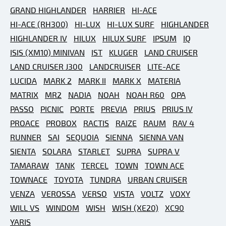
GRAND HIGHLANDER
HARRIER
HI-ACE
HI-ACE (RH300)
HI-LUX
HI-LUX SURF
HIGHLANDER
HIGHLANDER IV
HILUX
HILUX SURF
IPSUM
IQ
ISIS (XM10) MINIVAN
IST
KLUGER
LAND CRUISER
LAND CRUISER J300
LANDCRUISER
LITE-ACE
LUCIDA
MARK 2
MARK II
MARK X
MATERIA
MATRIX
MR2
NADIA
NOAH
NOAH R60
OPA
PASSO
PICNIC
PORTE
PREVIA
PRIUS
PRIUS IV
PROACE
PROBOX
RACTIS
RAIZE
RAUM
RAV 4
RUNNER
SAI
SEQUOIA
SIENNA
SIENNA VAN
SIENTA
SOLARA
STARLET
SUPRA
SUPRA V
TAMARAW
TANK
TERCEL
TOWN
TOWN ACE
TOWNACE
TOYOTA
TUNDRA
URBAN CRUISER
VENZA
VEROSSA
VERSO
VISTA
VOLTZ
VOXY
WILL VS
WINDOM
WISH
WISH (XE20)
XC90
YARIS