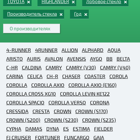
TOYOTA
HIGHLANDER
Лобовое стекло
Производитель стекла
Год
О производителях
4-RUNNER
4RUNNER
ALLION
ALPHARD
AQUA
ARISTO
AURIS
AVALON
AVENSIS
AYGO
BB
BELTA
C-HR
CALDINA
CAMRY
CAMRY (V30)
CAMRY (V40)
CARINA
CELICA
CH-R
CHASER
COASTER
COROLA
COROLLA
COROLLA AXIO
COROLLA AXIO (E160)
COROLLA CROSS XG10
COROLLA LEVIN KE122
COROLLA SPACIO
COROLLA VERSO
CORONA
CRESSIDA
CRESTA
CROWN
CROWN (S170)
CROWN (S200)
CROWN (S230)
CROWN (S235)
CYPHA
DAMAS
DYNA
ES
ESTIMA
FIELDER
FJ CRUISER
FORTUNER
FUNCARGO
GAIA