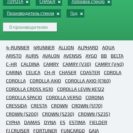
TOYOTA
CHASER
Лобовое стекло
Производитель стекла
Год
О производителях
4-RUNNER
4RUNNER
ALLION
ALPHARD
AQUA
ARISTO
AURIS
AVALON
AVENSIS
AYGO
BB
BELTA
C-HR
CALDINA
CAMRY
CAMRY (V30)
CAMRY (V40)
CARINA
CELICA
CH-R
CHASER
COASTER
COROLA
COROLLA
COROLLA AXIO
COROLLA AXIO (E160)
COROLLA CROSS XG10
COROLLA LEVIN KE122
COROLLA SPACIO
COROLLA VERSO
CORONA
CRESSIDA
CRESTA
CROWN
CROWN (S170)
CROWN (S200)
CROWN (S230)
CROWN (S235)
CYPHA
DAMAS
DYNA
ES
ESTIMA
FIELDER
FJ CRUISER
FORTUNER
FUNCARGO
GAIA