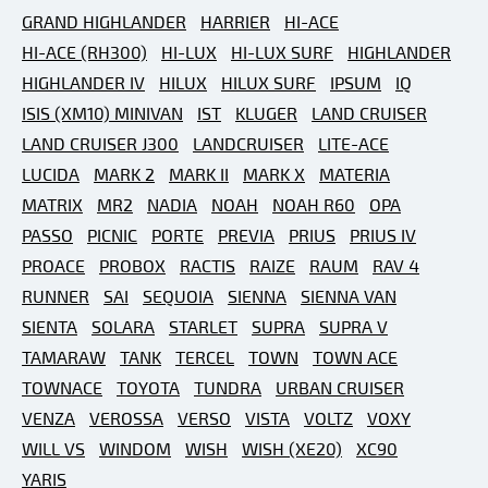
GRAND HIGHLANDER
HARRIER
HI-ACE
HI-ACE (RH300)
HI-LUX
HI-LUX SURF
HIGHLANDER
HIGHLANDER IV
HILUX
HILUX SURF
IPSUM
IQ
ISIS (XM10) MINIVAN
IST
KLUGER
LAND CRUISER
LAND CRUISER J300
LANDCRUISER
LITE-ACE
LUCIDA
MARK 2
MARK II
MARK X
MATERIA
MATRIX
MR2
NADIA
NOAH
NOAH R60
OPA
PASSO
PICNIC
PORTE
PREVIA
PRIUS
PRIUS IV
PROACE
PROBOX
RACTIS
RAIZE
RAUM
RAV 4
RUNNER
SAI
SEQUOIA
SIENNA
SIENNA VAN
SIENTA
SOLARA
STARLET
SUPRA
SUPRA V
TAMARAW
TANK
TERCEL
TOWN
TOWN ACE
TOWNACE
TOYOTA
TUNDRA
URBAN CRUISER
VENZA
VEROSSA
VERSO
VISTA
VOLTZ
VOXY
WILL VS
WINDOM
WISH
WISH (XE20)
XC90
YARIS