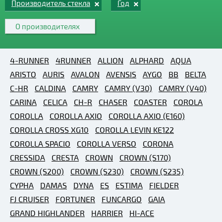
Производитель стекла
Год
О производителях
4-RUNNER
4RUNNER
ALLION
ALPHARD
AQUA
ARISTO
AURIS
AVALON
AVENSIS
AYGO
BB
BELTA
C-HR
CALDINA
CAMRY
CAMRY (V30)
CAMRY (V40)
CARINA
CELICA
CH-R
CHASER
COASTER
COROLA
COROLLA
COROLLA AXIO
COROLLA AXIO (E160)
COROLLA CROSS XG10
COROLLA LEVIN KE122
COROLLA SPACIO
COROLLA VERSO
CORONA
CRESSIDA
CRESTA
CROWN
CROWN (S170)
CROWN (S200)
CROWN (S230)
CROWN (S235)
CYPHA
DAMAS
DYNA
ES
ESTIMA
FIELDER
FJ CRUISER
FORTUNER
FUNCARGO
GAIA
GRAND HIGHLANDER
HARRIER
HI-ACE