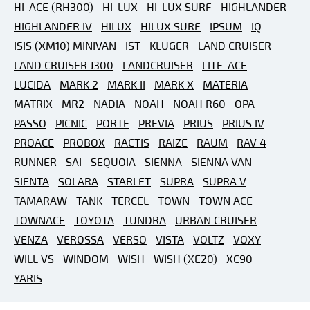
HI-ACE (RH300)
HI-LUX
HI-LUX SURF
HIGHLANDER
HIGHLANDER IV
HILUX
HILUX SURF
IPSUM
IQ
ISIS (XM10) MINIVAN
IST
KLUGER
LAND CRUISER
LAND CRUISER J300
LANDCRUISER
LITE-ACE
LUCIDA
MARK 2
MARK II
MARK X
MATERIA
MATRIX
MR2
NADIA
NOAH
NOAH R60
OPA
PASSO
PICNIC
PORTE
PREVIA
PRIUS
PRIUS IV
PROACE
PROBOX
RACTIS
RAIZE
RAUM
RAV 4
RUNNER
SAI
SEQUOIA
SIENNA
SIENNA VAN
SIENTA
SOLARA
STARLET
SUPRA
SUPRA V
TAMARAW
TANK
TERCEL
TOWN
TOWN ACE
TOWNACE
TOYOTA
TUNDRA
URBAN CRUISER
VENZA
VEROSSA
VERSO
VISTA
VOLTZ
VOXY
WILL VS
WINDOM
WISH
WISH (XE20)
XC90
YARIS