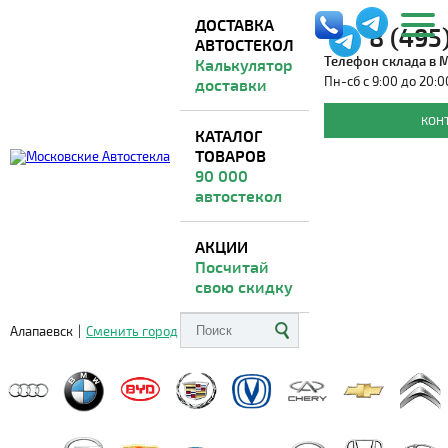
ДОСТАВКА
8 (495
АВТОСТЕКОЛ
Телефон склада в 
Калькулятор
Пн-сб с 9:00 до 20:0
доставки
Лобовые стекла на TOYOTA CELICA
КОН
КАТАЛОГ
ТОВАРОВ
Доставка из Москвы
ВО ВСЕ РЕГИОНЫ
90 000
автостекол
АКЦИИ
Посчитай
свою скидку
Алапаевск
|
Сменить город