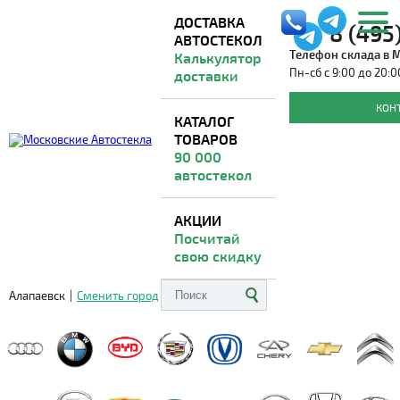
ДОСТАВКА
8 (495
АВТОСТЕКОЛ
Телефон склада в 
Калькулятор
Пн-сб с 9:00 до 20:0
доставки
Лобовые стекла на PORSCHE
КОН
КАТАЛОГ
ТОВАРОВ
Доставка из Москвы
ВО ВСЕ РЕГИОНЫ
90 000
автостекол
АКЦИИ
Посчитай
свою скидку
Алапаевск
|
Сменить город