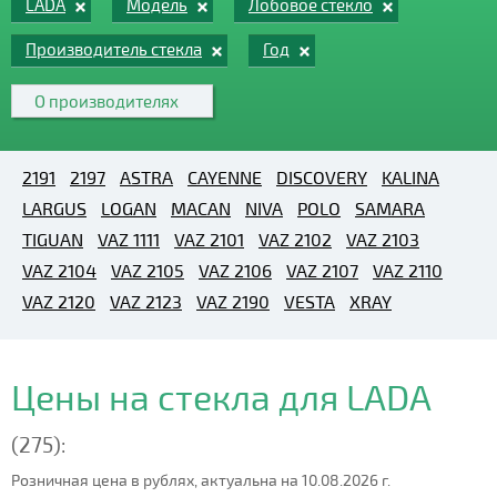
LADA
Модель
Лобовое стекло
Производитель стекла
Год
О производителях
2191
2197
ASTRA
CAYENNE
DISCOVERY
KALINA
LARGUS
LOGAN
MACAN
NIVA
POLO
SAMARA
TIGUAN
VAZ 1111
VAZ 2101
VAZ 2102
VAZ 2103
VAZ 2104
VAZ 2105
VAZ 2106
VAZ 2107
VAZ 2110
VAZ 2120
VAZ 2123
VAZ 2190
VESTA
XRAY
Цены на стекла для LADA
(275):
Розничная цена в рублях, актуальна на 10.08.2026 г.