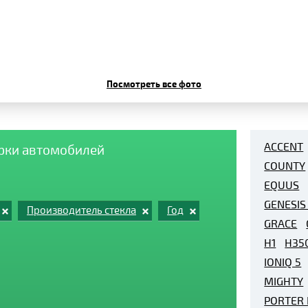
Посмотреть все фото
ACCENT
арки автомобилей
COUNTY
EQUUS
GENESIS
Производитель стекла
Год
GRACE
H1
H35
IONIQ 5
MIGHTY
PORTER I