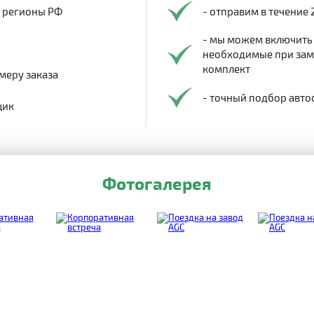
в регионы РФ
- отправим в течение 
- мы можем включить
необходимые при заме
комплект
меру заказа
- точный подбор авто
щик
Фотогалерея