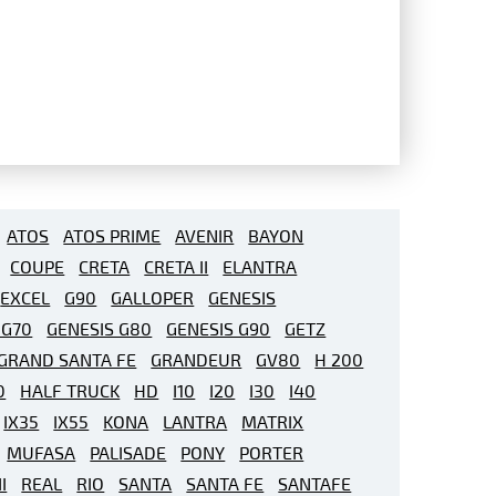
ATOS
ATOS PRIME
AVENIR
BAYON
COUPE
CRETA
CRETA II
ELANTRA
EXCEL
G90
GALLOPER
GENESIS
 G70
GENESIS G80
GENESIS G90
GETZ
GRAND SANTA FE
GRANDEUR
GV80
H 200
0
HALF TRUCK
HD
I10
I20
I30
I40
IX35
IX55
KONA
LANTRA
MATRIX
MUFASA
PALISADE
PONY
PORTER
I
REAL
RIO
SANTA
SANTA FE
SANTAFE