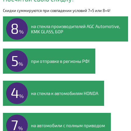
Скидки суммируются при совпадении условий 7+5 или 8+4!
Видео о компании
8
на стекла производителей AGC Automotive,
%
KMK GLASS, БОР
5
при отправке в регионы РФ!
%
4
на стекла к автомобилям HONDA
%
7
на автомобили с полным приводом
%