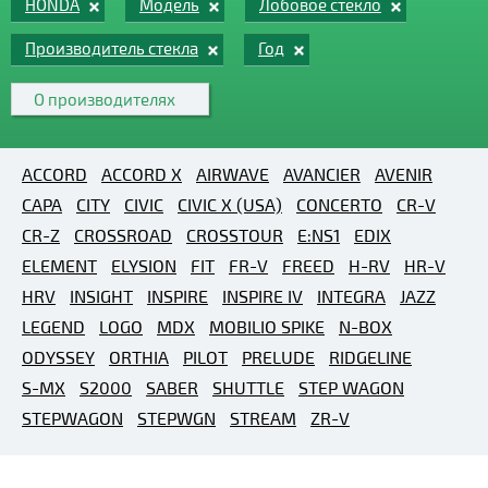
HONDA
Модель
Лобовое стекло
Производитель стекла
Год
О производителях
ACCORD
ACCORD X
AIRWAVE
AVANCIER
AVENIR
CAPA
CITY
CIVIC
CIVIC X (USA)
CONCERTO
CR-V
CR-Z
CROSSROAD
CROSSTOUR
E:NS1
EDIX
ELEMENT
ELYSION
FIT
FR-V
FREED
H-RV
HR-V
HRV
INSIGHT
INSPIRE
INSPIRE IV
INTEGRA
JAZZ
LEGEND
LOGO
MDX
MOBILIO SPIKE
N-BOX
ODYSSEY
ORTHIA
PILOT
PRELUDE
RIDGELINE
S-MX
S2000
SABER
SHUTTLE
STEP WAGON
STEPWAGON
STEPWGN
STREAM
ZR-V