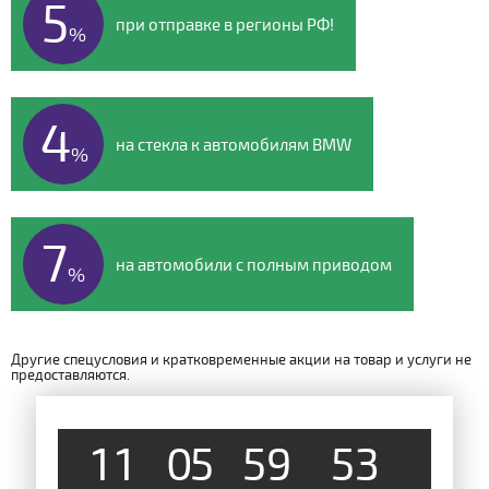
5
при отправке в регионы РФ!
%
4
на стекла к автомобилям BMW
%
7
на автомобили с полным приводом
%
Другие спецусловия и кратковременные акции на товар и услуги не
предоставляются.
1
1
0
5
5
9
5
2