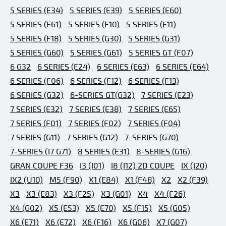
5 SERIES (E34)
5 SERIES (E39)
5 SERIES (E60)
5 SERIES (E61)
5 SERIES (F10)
5 SERIES (F11)
5 SERIES (F18)
5 SERIES (G30)
5 SERIES (G31)
5 SERIES (G60)
5 SERIES (G61)
5 SERIES GT (F07)
6 G32
6 SERIES (E24)
6 SERIES (E63)
6 SERIES (E64)
6 SERIES (F06)
6 SERIES (F12)
6 SERIES (F13)
6 SERIES (G32)
6-SERIES GT(G32)
7 SERIES (E23)
7 SERIES (E32)
7 SERIES (E38)
7 SERIES (E65)
7 SERIES (F01)
7 SERIES (F02)
7 SERIES (F04)
7 SERIES (G11)
7 SERIES (G12)
7-SERIES (G70)
7-SERIES (I7 G71)
8 SERIES (E31)
8-SERIES (G16)
GRAN COUPE F36
I3 (I01)
I8 (I12) 2D COUPE
IX (I20)
IX2 (U10)
M5 (F90)
X1 (E84)
X1 (F48)
X2
X2 (F39)
X3
X3 (E83)
X3 (F25)
X3 (G01)
X4
X4 (F26)
X4 (G02)
X5 (E53)
X5 (E70)
X5 (F15)
X5 (G05)
X6 (E71)
X6 (E72)
X6 (F16)
X6 (G06)
X7 (G07)