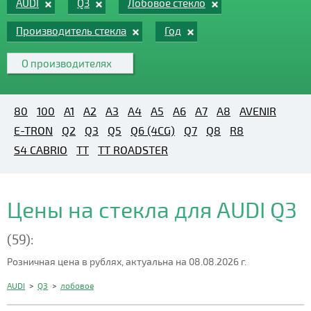
AUDI
Q3
Лобовое стекло
Производитель стекла
Год
О производителях
80
100
A1
A2
A3
A4
A5
A6
A7
A8
AVENIR
E-TRON
Q2
Q3
Q5
Q6 (4CG)
Q7
Q8
R8
S4 CABRIO
TT
TT ROADSTER
Цены на стекла для AUDI Q3
(59):
Розничная цена в рублях, актуальна на 08.08.2026 г.
AUDI
>
Q3
>
лобовое