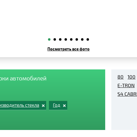
Посмотреть все фото
80
100
арки автомобилей
E-TRON
S4 CABR
изводитель стекла
Год