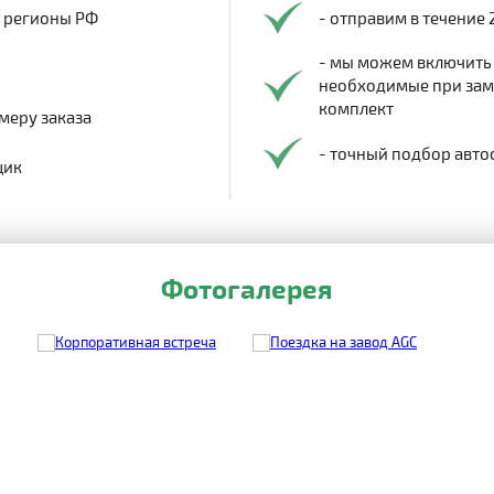
в регионы РФ
- отправим в течение 
- мы можем включить
необходимые при заме
комплект
меру заказа
- точный подбор авто
щик
Фотогалерея