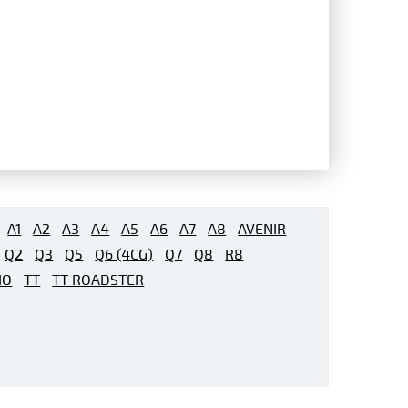
A1
A2
A3
A4
A5
A6
A7
A8
AVENIR
Q2
Q3
Q5
Q6 (4CG)
Q7
Q8
R8
IO
TT
TT ROADSTER