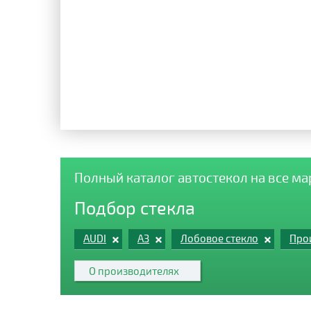
Полный каталог автостекол на все м
Подбор стекла
AUDI
A3
Лобовое стекло
Про
О производителях