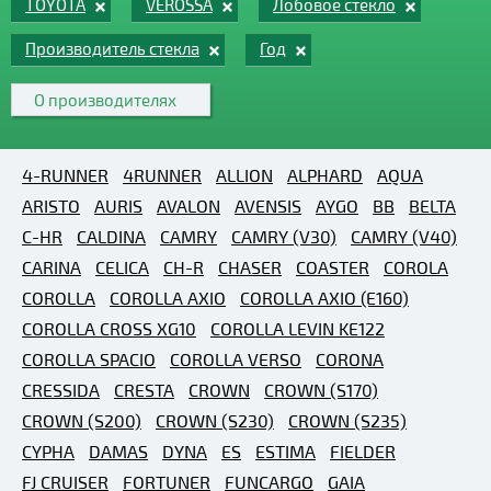
TOYOTA
VEROSSA
Лобовое стекло
Производитель стекла
Год
О производителях
4-RUNNER
4RUNNER
ALLION
ALPHARD
AQUA
ARISTO
AURIS
AVALON
AVENSIS
AYGO
BB
BELTA
C-HR
CALDINA
CAMRY
CAMRY (V30)
CAMRY (V40)
CARINA
CELICA
CH-R
CHASER
COASTER
COROLA
COROLLA
COROLLA AXIO
COROLLA AXIO (E160)
COROLLA CROSS XG10
COROLLA LEVIN KE122
COROLLA SPACIO
COROLLA VERSO
CORONA
CRESSIDA
CRESTA
CROWN
CROWN (S170)
CROWN (S200)
CROWN (S230)
CROWN (S235)
CYPHA
DAMAS
DYNA
ES
ESTIMA
FIELDER
FJ CRUISER
FORTUNER
FUNCARGO
GAIA