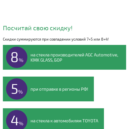
Посчитай свою скидку!
Скидки суммируются при совпадении условий 7+5 или 8+4!
Видео о компании
8
на стекла производителей AGC Automotive,
%
KMK GLASS, БОР
5
при отправке в регионы РФ!
%
4
на стекла к автомобилям TOYOTA
%