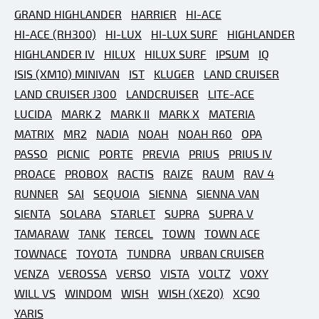
GRAND HIGHLANDER
HARRIER
HI-ACE
HI-ACE (RH300)
HI-LUX
HI-LUX SURF
HIGHLANDER
HIGHLANDER IV
HILUX
HILUX SURF
IPSUM
IQ
ISIS (XM10) MINIVAN
IST
KLUGER
LAND CRUISER
LAND CRUISER J300
LANDCRUISER
LITE-ACE
LUCIDA
MARK 2
MARK II
MARK X
MATERIA
MATRIX
MR2
NADIA
NOAH
NOAH R60
OPA
PASSO
PICNIC
PORTE
PREVIA
PRIUS
PRIUS IV
PROACE
PROBOX
RACTIS
RAIZE
RAUM
RAV 4
RUNNER
SAI
SEQUOIA
SIENNA
SIENNA VAN
SIENTA
SOLARA
STARLET
SUPRA
SUPRA V
TAMARAW
TANK
TERCEL
TOWN
TOWN ACE
TOWNACE
TOYOTA
TUNDRA
URBAN CRUISER
VENZA
VEROSSA
VERSO
VISTA
VOLTZ
VOXY
WILL VS
WINDOM
WISH
WISH (XE20)
XC90
YARIS