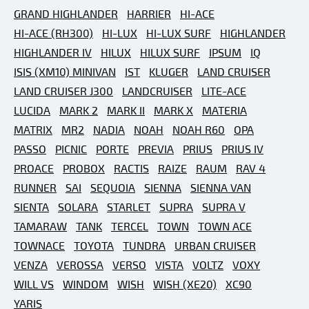
GRAND HIGHLANDER
HARRIER
HI-ACE
HI-ACE (RH300)
HI-LUX
HI-LUX SURF
HIGHLANDER
HIGHLANDER IV
HILUX
HILUX SURF
IPSUM
IQ
ISIS (XM10) MINIVAN
IST
KLUGER
LAND CRUISER
LAND CRUISER J300
LANDCRUISER
LITE-ACE
LUCIDA
MARK 2
MARK II
MARK X
MATERIA
MATRIX
MR2
NADIA
NOAH
NOAH R60
OPA
PASSO
PICNIC
PORTE
PREVIA
PRIUS
PRIUS IV
PROACE
PROBOX
RACTIS
RAIZE
RAUM
RAV 4
RUNNER
SAI
SEQUOIA
SIENNA
SIENNA VAN
SIENTA
SOLARA
STARLET
SUPRA
SUPRA V
TAMARAW
TANK
TERCEL
TOWN
TOWN ACE
TOWNACE
TOYOTA
TUNDRA
URBAN CRUISER
VENZA
VEROSSA
VERSO
VISTA
VOLTZ
VOXY
WILL VS
WINDOM
WISH
WISH (XE20)
XC90
YARIS