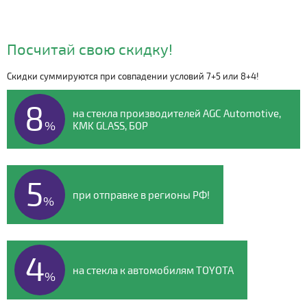
Посчитай свою скидку!
Скидки суммируются при совпадении условий 7+5 или 8+4!
Видео о компании
8
на стекла производителей AGC Automotive,
%
KMK GLASS, БОР
5
при отправке в регионы РФ!
%
4
на стекла к автомобилям TOYOTA
%