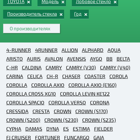
TOYOTA
Модель
Лобовое стекло
Производитель стекла
Год
О производителях
4-RUNNER
4RUNNER
ALLION
ALPHARD
AQUA
ARISTO
AURIS
AVALON
AVENSIS
AYGO
BB
BELTA
C-HR
CALDINA
CAMRY
CAMRY (V30)
CAMRY (V40)
CARINA
CELICA
CH-R
CHASER
COASTER
COROLA
COROLLA
COROLLA AXIO
COROLLA AXIO (E160)
COROLLA CROSS XG10
COROLLA LEVIN KE122
COROLLA SPACIO
COROLLA VERSO
CORONA
CRESSIDA
CRESTA
CROWN
CROWN (S170)
CROWN (S200)
CROWN (S230)
CROWN (S235)
CYPHA
DAMAS
DYNA
ES
ESTIMA
FIELDER
FJ CRUISER
FORTUNER
FUNCARGO
GAIA