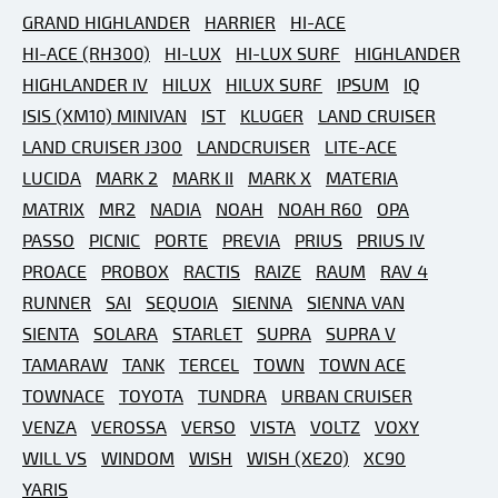
GRAND HIGHLANDER
HARRIER
HI-ACE
HI-ACE (RH300)
HI-LUX
HI-LUX SURF
HIGHLANDER
HIGHLANDER IV
HILUX
HILUX SURF
IPSUM
IQ
ISIS (XM10) MINIVAN
IST
KLUGER
LAND CRUISER
LAND CRUISER J300
LANDCRUISER
LITE-ACE
LUCIDA
MARK 2
MARK II
MARK X
MATERIA
MATRIX
MR2
NADIA
NOAH
NOAH R60
OPA
PASSO
PICNIC
PORTE
PREVIA
PRIUS
PRIUS IV
PROACE
PROBOX
RACTIS
RAIZE
RAUM
RAV 4
RUNNER
SAI
SEQUOIA
SIENNA
SIENNA VAN
SIENTA
SOLARA
STARLET
SUPRA
SUPRA V
TAMARAW
TANK
TERCEL
TOWN
TOWN ACE
TOWNACE
TOYOTA
TUNDRA
URBAN CRUISER
VENZA
VEROSSA
VERSO
VISTA
VOLTZ
VOXY
WILL VS
WINDOM
WISH
WISH (XE20)
XC90
YARIS