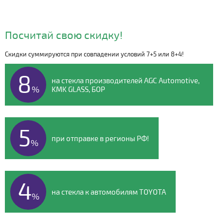
Посчитай свою скидку!
Скидки суммируются при совпадении условий 7+5 или 8+4!
Видео о компании
8
на стекла производителей AGC Automotive,
%
KMK GLASS, БОР
5
при отправке в регионы РФ!
%
4
на стекла к автомобилям TOYOTA
%