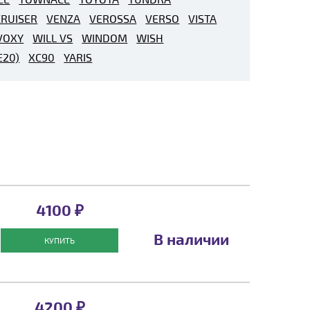
RUISER
VENZA
VEROSSA
VERSO
VISTA
VOXY
WILL VS
WINDOM
WISH
E20)
XC90
YARIS
4100 ₽
В наличии
КУПИТЬ
4200 ₽