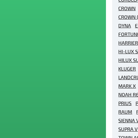
CROWN
CROWN (
DYNA
E
FORTUN
HARRIE
HI-LUX 
HILUX S
KLUGER
LANDCR
MARK X
NOAH R
PRIUS
P
RAUM
SIENNA 
SUPRA V
TOWN A