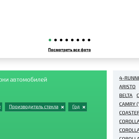
Посмотреть все фото
4-RUNN
арки автомобилей
ARISTO
BELTA
CAMRY (
Производитель стекла
Год
COASTE
COROLLA
COROLLA
COROLL