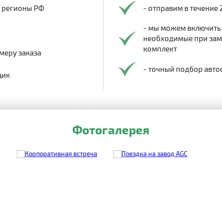
в регионы РФ
- отправим в течение 
- мы можем включить
необходимые при заме
комплект
меру заказа
- точный подбор авто
щик
Фотогалерея