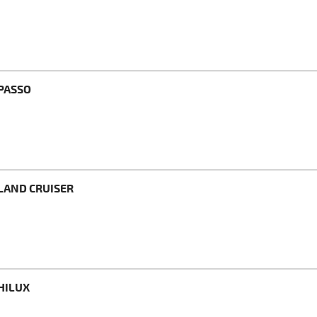
 PASSO
LAND CRUISER
HILUX