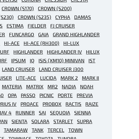
CROWN (S170)
CROWN (S200)
S230)
CROWN (S235)
CYPHA
DAMAS
S
ESTIMA
FIELDER
FJ CRUISER
ER
FUNCARGO
GAIA
GRAND HIGHLANDER
R
HI-ACE
HI-ACE (RH300)
HI-LUX
SURF
HIGHLANDER
HIGHLANDER IV
HILUX
URF
IPSUM
IQ
ISIS (XM10) MINIVAN
IST
LAND CRUISER
LAND CRUISER J300
UISER
LITE-ACE
LUCIDA
MARK 2
MARK II
MATERIA
MATRIX
MR2
NADIA
NOAH
60
OPA
PASSO
PICNIC
PORTE
PREVIA
RIUS IV
PROACE
PROBOX
RACTIS
RAIZE
RAV 4
RUNNER
SAI
SEQUOIA
SIENNA
VAN
SIENTA
SOLARA
STARLET
SUPRA
TAMARAW
TANK
TERCEL
TOWN
CE
TOWNACE
TOYOTA
TUNDRA