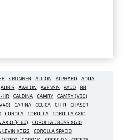
ER
4RUNNER
ALLION
ALPHARD
AQUA
AURIS
AVALON
AVENSIS
AYGO
BB
C-HR
CALDINA
CAMRY
CAMRY (V30)
V40)
CARINA
CELICA
CH-R
CHASER
R
COROLA
COROLLA
COROLLA AXIO
 AXIO (E160)
COROLLA CROSS XG10
 LEVIN KE122
COROLLA SPACIO
A VERSO
CORONA
CRESSIDA
CRESTA