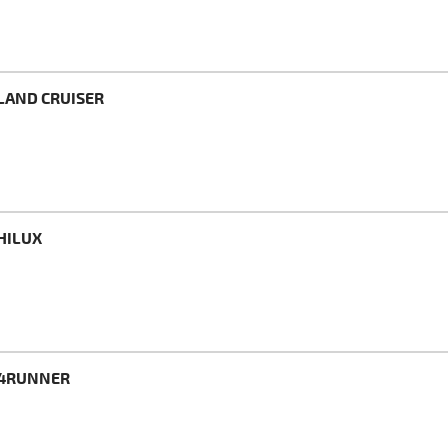
LAND CRUISER
HILUX
 4RUNNER