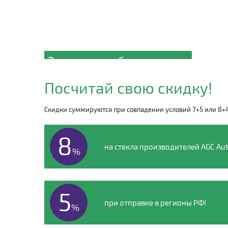
Закажите лобовое стекло
на GOLDEN DRAGON
Посчитай свою скидку!
по телефону
8 (495) 135-00-54
Скидки суммируются при совпадении условий 7+5 или 8+
8
на стекла производителей AGC Aut
%
5
при отправке в регионы РФ!
%