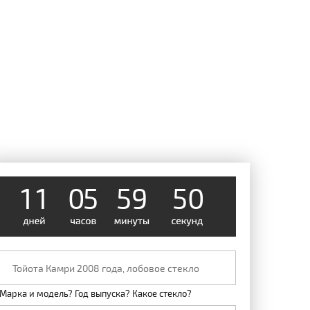
1
1
0
5
5
9
0
5
Марка и модель? Год выпуска? Какое стекло?