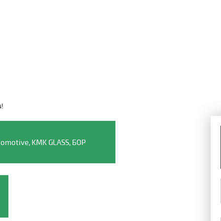
4!
Видео о компании
omotive, KMK GLASS, БОР