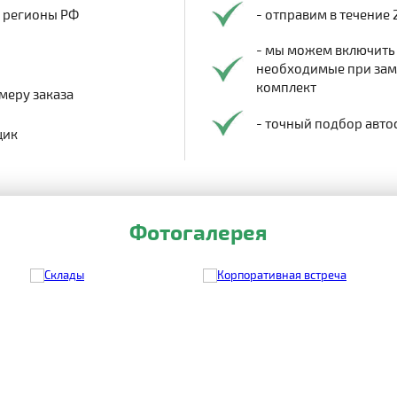
в регионы РФ
- отправим в течение 
- мы можем включить
необходимые при заме
комплект
меру заказа
- точный подбор авто
щик
Фотогалерея